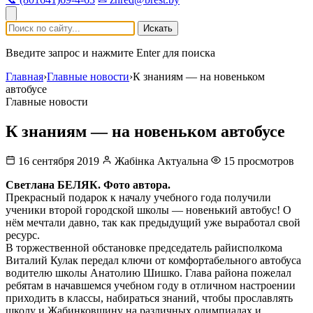
Искать
Введите запрос и нажмите Enter для поиска
Главная
›
Главные новости
›
К знаниям — на новеньком
автобусе
Главные новости
К знаниям — на новеньком автобусе
16 сентября 2019
Жабінка Актуальна
15 просмотров
Светлана БЕЛЯК. Фото автора.
Прекрасный подарок к началу учебного года получили
ученики второй городской школы — новенький автобус! О
нём мечтали давно, так как предыдущий уже выработал свой
ресурс.
В торжественной обстановке председатель райисполкома
Виталий Кулак передал ключи от комфортабельного автобуса
водителю школы Анатолию Шишко. Глава района пожелал
ребятам в начавшемся учебном году в отличном настроении
приходить в классы, набираться знаний, чтобы прославлять
школу и Жабинковщину на различных олимпиадах и