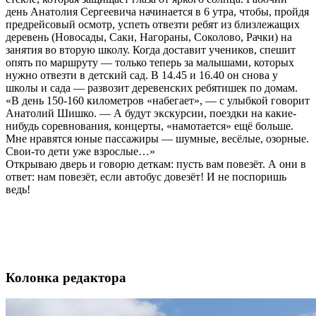
день Анатолия Сергеевича начинается в 6 утра, чтобы, пройдя
предрейсовый осмотр, успеть отвезти ребят из близлежащих
деревень (Новосады, Саки, Нагораны, Соколово, Рачки) на
занятия во вторую школу. Когда доставит учеников, спешит
опять по маршруту — только теперь за малышами, которых
нужно отвезти в детский сад. В 14.45 и 16.40 он снова у
школы и сада — развозит деревенских ребятишек по домам.
«В день 150-160 километров «набегает», — с улыбкой говорит
Анатолий Шишко. — А будут экскурсии, поездки на какие-
нибудь соревнования, концерты, «намотается» ещё больше.
Мне нравятся юные пассажиры — шумные, весёлые, озорные.
Свои-то дети уже взрослые…»
Открываю дверь и говорю деткам: пусть вам повезёт. А они в
ответ: нам повезёт, если автобус довезёт! И не поспоришь
ведь!
Колонка редактора