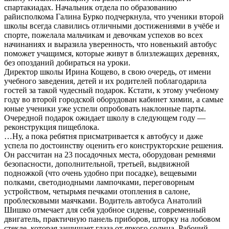
спартакиадах. Начальник отдела по образованию
райисполкома Галина Бурко подчеркнула, что ученики второй
школы всегда славились отличными достижениями в учёбе и
спорте, пожелала мальчикам и девочкам успехов во всех
начинаниях и выразила уверенность, что новенький автобус
поможет учащимся, которые живут в близлежащих деревнях,
без опозданий добираться на уроки.
Директор школы Ирина Кощево, в свою очередь, от имени
учебного заведения, детей и их родителей поблагодарила
гостей за такой чудесный подарок. Кстати, к этому учебному
году во второй городской оборудован кабинет химии, а самые
юные ученики уже успели опробовать наклонные парты.
Очередной подарок ожидает школу в следующем году —
реконструкция пищеблока.
…Ну, а пока ребятня присматривается к автобусу и даже
успела по достоинству оценить его конструкторские решения.
Он рассчитан на 23 посадочных места, оборудован ремнями
безопасности, дополнительной, третьей, выдвижной
подножкой (что очень удобно при посадке), вещевыми
полками, светодиодными лампочками, переговорным
устройством, четырьмя печками отопления в салоне,
проблесковыми маячками. Водитель автобуса Анатолий
Шишко отмечает для себя удобное сиденье, современный
двигатель, практичную панель приборов, шторку на лобовом
стекле, которая защищает глаза от яркого солнца. Рабочий