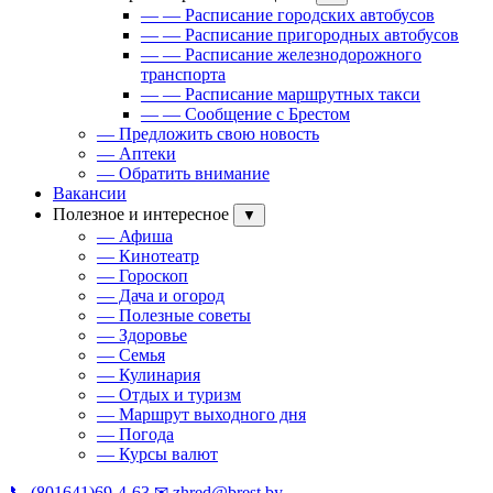
— — Расписание городских автобусов
— — Расписание пригородных автобусов
— — Расписание железнодорожного
транспорта
— — Расписание маршрутных такси
— — Сообщение с Брестом
— Предложить свою новость
— Аптеки
— Обратить внимание
Вакансии
Полезное и интересное
▼
— Афиша
— Кинотеатр
— Гороскоп
— Дача и огород
— Полезные советы
— Здоровье
— Семья
— Кулинария
— Отдых и туризм
— Маршрут выходного дня
— Погода
— Курсы валют
📞 (801641)69-4-63
✉ zhred@brest.by