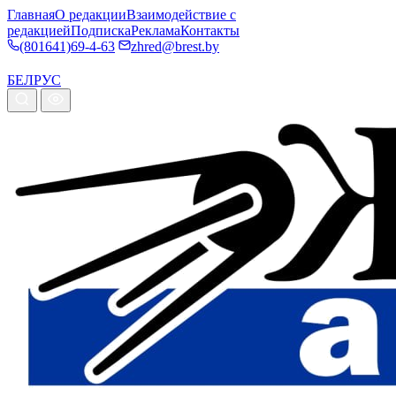
Главная
О редакции
Взаимодействие с
редакцией
Подписка
Реклама
Контакты
(801641)69-4-63
zhred@brest.by
БЕЛ
РУС