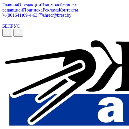
Главная
О редакции
Взаимодействие с
редакцией
Подписка
Реклама
Контакты
(801641)69-4-63
zhred@brest.by
БЕЛ
РУС