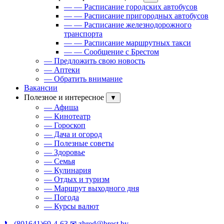
— — Расписание городских автобусов
— — Расписание пригородных автобусов
— — Расписание железнодорожного
транспорта
— — Расписание маршрутных такси
— — Сообщение с Брестом
— Предложить свою новость
— Аптеки
— Обратить внимание
Вакансии
Полезное и интересное
▼
— Афиша
— Кинотеатр
— Гороскоп
— Дача и огород
— Полезные советы
— Здоровье
— Семья
— Кулинария
— Отдых и туризм
— Маршрут выходного дня
— Погода
— Курсы валют
📞 (801641)69-4-63
✉ zhred@brest.by